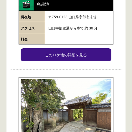
鳥越池
所在地
〒759-0123 山口県宇部市末信
アクセス
山口宇部空港から車で 約 30 分
料金
このロケ地の詳細を見る