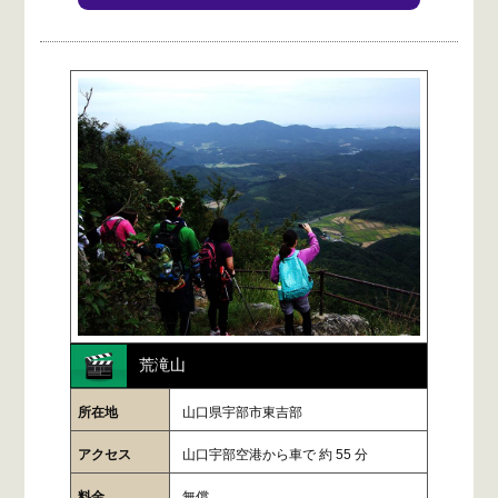
荒滝山
所在地
山口県宇部市東吉部
アクセス
山口宇部空港から車で 約 55 分
料金
無償