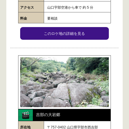
アクセス
山口宇部空港から車で 約 5 分
料金
要相談
このロケ地の詳細を見る
吉部の大岩郷
所在地
〒757-0402 山口県宇部市西吉部