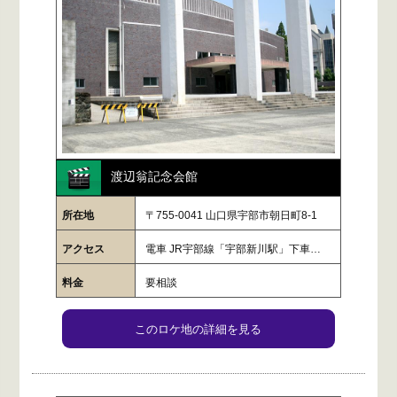
渡辺翁記念会館
所在地
〒755-0041 山口県宇部市朝日町8-1
アクセス
電車 JR宇部線「宇部新川駅」下車 …
料金
要相談
このロケ地の詳細を見る