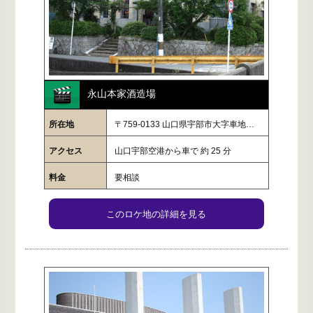
永山本家酒造場
所在地
〒759-0133 山口県宇部市大字車地…
アクセス
山口宇部空港から車で 約 25 分
料金
要相談
このロケ地の詳細を見る