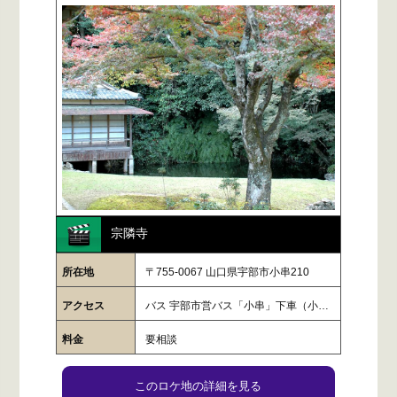
宗隣寺
所在地
〒755-0067 山口県宇部市小串210
アクセス
バス 宇部市営バス「小串」下車（小…
料金
要相談
このロケ地の詳細を見る