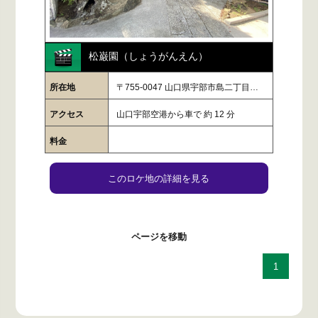
松巌園（しょうがんえん）
所在地
〒755-0047 山口県宇部市島二丁目…
アクセス
山口宇部空港から車で 約 12 分
料金
このロケ地の詳細を見る
ページを移動
1