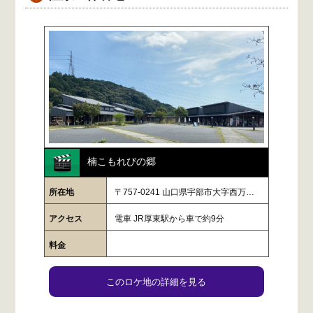
楠こもれびの郷
所在地
〒757-0241 山口県宇部市大字西万…
アクセス
電車 JR厚東駅から車で約9分
料金
このロケ地の詳細を見る