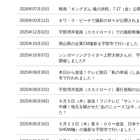
2026年07月15日
映画「キングダム 魂の決戦」7.17（金）公
2026年03月11日
キワ・ラ・ビーチで撮影のＭＶが公開されま
2025年12月02日
宇部湾岸道路（スカイロード）での撮影映像
2025年10月15日
岡山県の企業CM撮影を宇部市で行いました
2025年10月07日
シンガーソングライター上野大樹さんが、宇
開催しました‼
2025年09月30日
本日から放送！テレビ朝日『私の幸福（しあ
市で行われました！
2025年08月22日
宇部湾岸道路（スカイロード）通行規制のお
2025年06月04日
６月５日（木）放送！フジテレビ『サン！シ
中継！地元を騒がせた“あのニュース”は今
た！
2025年05月16日
５月２２日（木）夜９：００〜放送、日本テ
SHOW極』の撮影を宇部市で行いました！