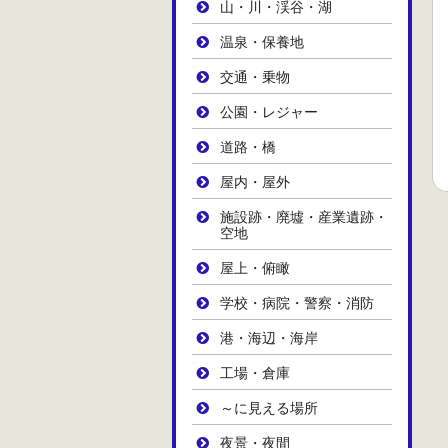
山・川・渓谷・湖
温泉・保養地
交通・乗物
公園・レジャー
道路・橋
屋内・屋外
施設跡・廃墟・産業遺跡・
空地
屋上・俯瞰
学校・病院・警察・消防
港・海辺・海岸
工場・倉庫
～に見える場所
夜景・夜間