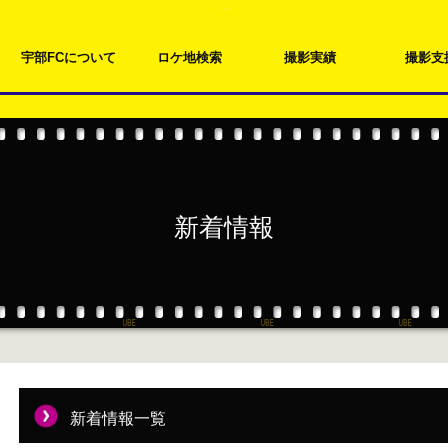
このページの本文へ移動
宇部FCについて
ロケ地検索
撮影実績
撮影支
新着情報
新着情報一覧