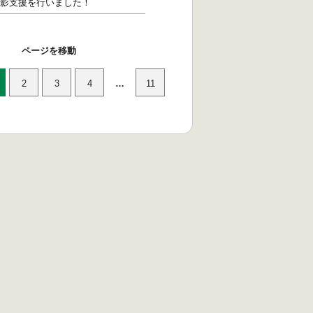
影支援を行いました！
ページを移動
2
3
4
…
11